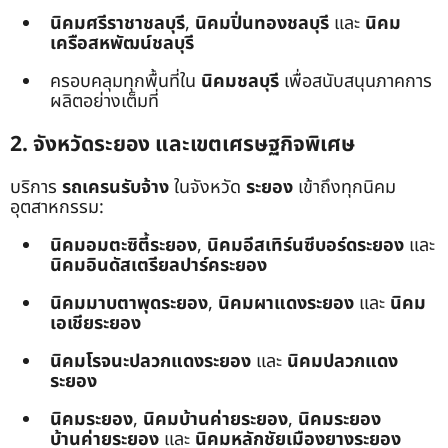
นิคมศรีราชาชลบุรี
,
นิคมปิ่นทองชลบุรี
และ
นิคม
เครือสหพัฒน์ชลบุรี
ครอบคลุมทุกพื้นที่ใน
นิคมชลบุรี
เพื่อสนับสนุนภาคการ
ผลิตอย่างเต็มที่
2. จังหวัดระยอง และเขตเศรษฐกิจพิเศษ
บริการ
รถเครนรับจ้าง
ในจังหวัด
ระยอง
เข้าถึงทุกนิคม
อุตสาหกรรม:
นิคมอมตะซิตี้ระยอง
,
นิคมอีสเทิร์นซีบอร์ดระยอง
และ
นิคมอินดัสเตรียลปาร์คระยอง
นิคมมาบตาพุดระยอง
,
นิคมผาแดงระยอง
และ
นิคม
เอเชียระยอง
นิคมโรจนะปลวกแดงระยอง
และ
นิคมปลวกแดง
ระยอง
นิคมระยอง
,
นิคมบ้านค่ายระยอง
,
นิคมระยอง
บ้านค่ายระยอง
และ
นิคมหลักชัยเมืองยางระยอง