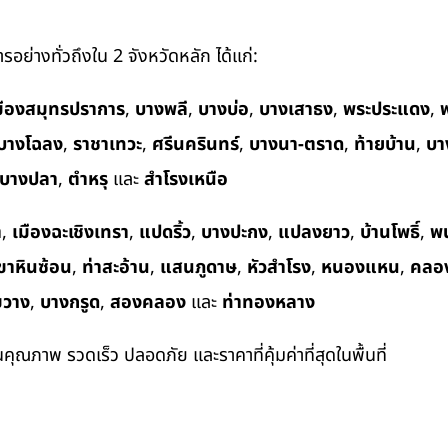
อย่างทั่วถึงใน 2 จังหวัดหลัก ได้แก่:
มืองสมุทรปราการ
,
บางพลี
,
บางบ่อ
,
บางเสาธง
,
พระประแดง
,
พ
บางโฉลง
,
ราชาเทวะ
,
ศรีนครินทร์
,
บางนา-ตราด
,
ท้ายบ้าน
,
บา
บางปลา
,
ตำหรุ
และ
สำโรงเหนือ
า
,
เมืองฉะเชิงเทรา
,
แปดริ้ว
,
บางปะกง
,
แปลงยาว
,
บ้านโพธิ์
,
พ
ขาหินซ้อน
,
ท่าสะอ้าน
,
แสนภูดาษ
,
หัวสำโรง
,
หนองแหน
,
คลอ
ขวาง
,
บางกรูด
,
สองคลอง
และ
ท่าทองหลาง
ในคุณภาพ รวดเร็ว ปลอดภัย และราคาที่คุ้มค่าที่สุดในพื้นที่