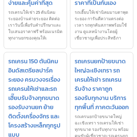
ง่ายและคุ้มค่าที่สุด
ราคาที่เป็นกันเอง
รถเครนให้เช่า 25 ตันนิคม
รถเฮี๊ยบให้เช่านิคมมาบตาพุด
ระยองบ้านค่ายระยอง ติดต่อ
ระยอง การันตีความตรงต่อ
เราวันนี้เพื่อรับคำปรึกษาและ
เวลา รถทุกคันสภาพพร้อมใช้
ใบเสนอราคาฟรี พร้อมเนรมิต
งาน ดูแลหน้างานโดยผู้
ทุกงานยกของคุณให้เ
เชี่ยวชาญเพื่อประสิทธิภา
รถเครน 150 ตันนิคม
รถเครนยกป้ายขนาด
อินดัสเตรียลปาร์ค
ใหญ่ฉะเชิงเทรา รถ
ระยอง ครบวงจรเรื่อง
เครนให้เช่า รถเครน
รถเครนให้เช่าและรถ
รับจ้าง ราคาถูก
เฮี๊ยบรับจ้างทุกขนาด
รองรับทุกงาน บริการ
รองรับงานยก ย้าย
ทุกพื้นที่ ภาคตะวันออก
ติดตั้งเครื่องจักร และ
รถเครนยกป้ายขนาดใหญ่
ฉะเชิงเทรา รถเครนให้เช่า
โครงสร้างเหล็กทุกรูป
ทุกขนาด รองรับทุกงาน พร้อม
แบบ
คนขับผู้เชี่ยวชาญ รถเครนยก