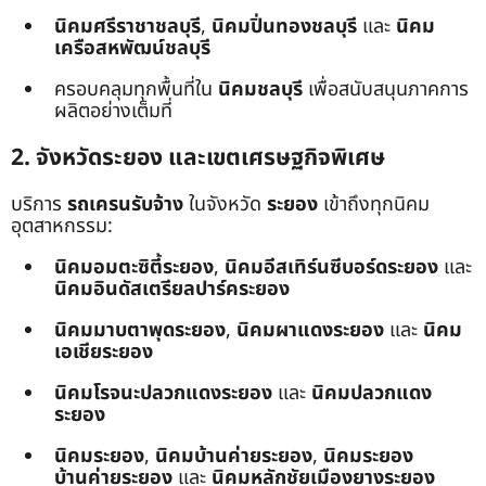
นิคมศรีราชาชลบุรี
,
นิคมปิ่นทองชลบุรี
และ
นิคม
เครือสหพัฒน์ชลบุรี
ครอบคลุมทุกพื้นที่ใน
นิคมชลบุรี
เพื่อสนับสนุนภาคการ
ผลิตอย่างเต็มที่
2. จังหวัดระยอง และเขตเศรษฐกิจพิเศษ
บริการ
รถเครนรับจ้าง
ในจังหวัด
ระยอง
เข้าถึงทุกนิคม
อุตสาหกรรม:
นิคมอมตะซิตี้ระยอง
,
นิคมอีสเทิร์นซีบอร์ดระยอง
และ
นิคมอินดัสเตรียลปาร์คระยอง
นิคมมาบตาพุดระยอง
,
นิคมผาแดงระยอง
และ
นิคม
เอเชียระยอง
นิคมโรจนะปลวกแดงระยอง
และ
นิคมปลวกแดง
ระยอง
นิคมระยอง
,
นิคมบ้านค่ายระยอง
,
นิคมระยอง
บ้านค่ายระยอง
และ
นิคมหลักชัยเมืองยางระยอง