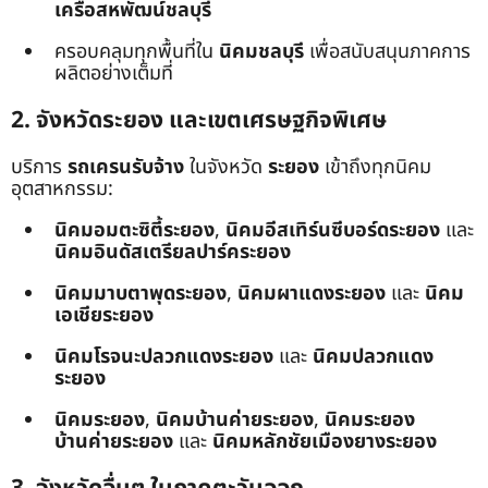
เครือสหพัฒน์ชลบุรี
ครอบคลุมทุกพื้นที่ใน
นิคมชลบุรี
เพื่อสนับสนุนภาคการ
ผลิตอย่างเต็มที่
2. จังหวัดระยอง และเขตเศรษฐกิจพิเศษ
บริการ
รถเครนรับจ้าง
ในจังหวัด
ระยอง
เข้าถึงทุกนิคม
อุตสาหกรรม:
นิคมอมตะซิตี้ระยอง
,
นิคมอีสเทิร์นซีบอร์ดระยอง
และ
นิคมอินดัสเตรียลปาร์คระยอง
นิคมมาบตาพุดระยอง
,
นิคมผาแดงระยอง
และ
นิคม
เอเชียระยอง
นิคมโรจนะปลวกแดงระยอง
และ
นิคมปลวกแดง
ระยอง
นิคมระยอง
,
นิคมบ้านค่ายระยอง
,
นิคมระยอง
บ้านค่ายระยอง
และ
นิคมหลักชัยเมืองยางระยอง