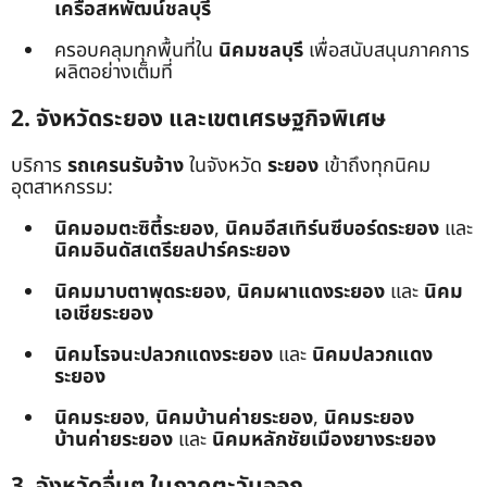
เครือสหพัฒน์ชลบุรี
ครอบคลุมทุกพื้นที่ใน
นิคมชลบุรี
เพื่อสนับสนุนภาคการ
ผลิตอย่างเต็มที่
2. จังหวัดระยอง และเขตเศรษฐกิจพิเศษ
บริการ
รถเครนรับจ้าง
ในจังหวัด
ระยอง
เข้าถึงทุกนิคม
อุตสาหกรรม:
นิคมอมตะซิตี้ระยอง
,
นิคมอีสเทิร์นซีบอร์ดระยอง
และ
นิคมอินดัสเตรียลปาร์คระยอง
นิคมมาบตาพุดระยอง
,
นิคมผาแดงระยอง
และ
นิคม
เอเชียระยอง
นิคมโรจนะปลวกแดงระยอง
และ
นิคมปลวกแดง
ระยอง
นิคมระยอง
,
นิคมบ้านค่ายระยอง
,
นิคมระยอง
บ้านค่ายระยอง
และ
นิคมหลักชัยเมืองยางระยอง
3. จังหวัดอื่นๆ ในภาคตะวันออก