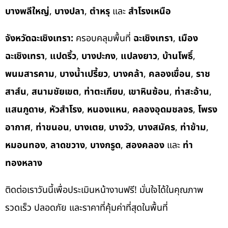
บางพลีใหญ่
,
บางปลา
,
ตำหรุ
และ
สำโรงเหนือ
จังหวัดฉะเชิงเทรา:
ครอบคลุมพื้นที่
ฉะเชิงเทรา
,
เมือง
ฉะเชิงเทรา
,
แปดริ้ว
,
บางปะกง
,
แปลงยาว
,
บ้านโพธิ์
,
พนมสารคาม
,
บางน้ำเปรี้ยว
,
บางคล้า
,
คลองเขื่อน
,
ราช
สาส์น
,
สนามชัยเขต
,
ท่าตะเกียบ
,
เขาหินซ้อน
,
ท่าสะอ้าน
,
แสนภูดาษ
,
หัวสำโรง
,
หนองแหน
,
คลองอุดมชลจร
,
โพรง
อากาศ
,
ท่าขนอน
,
บางเตย
,
บางวัว
,
บางสมัคร
,
ท่าข้าม
,
หมอนทอง
,
ลาดขวาง
,
บางกรูด
,
สองคลอง
และ
ท่า
ทองหลาง
ติดต่อเราวันนี้เพื่อประเมินหน้างานฟรี! มั่นใจได้ในคุณภาพ
รวดเร็ว ปลอดภัย และราคาที่คุ้มค่าที่สุดในพื้นที่