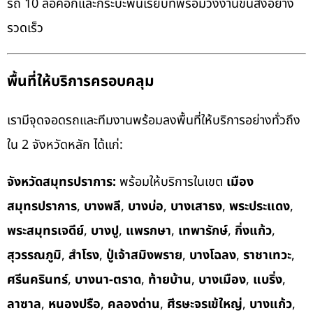
รถ 10 ล้อคอกและกระบะพื้นเรียบที่พร้อมวิ่งงานขนส่งอย่าง
รวดเร็ว
พื้นที่ให้บริการครอบคลุม
เรามีจุดจอดรถและทีมงานพร้อมลงพื้นที่ให้บริการอย่างทั่วถึง
ใน 2 จังหวัดหลัก ได้แก่:
จังหวัดสมุทรปราการ:
พร้อมให้บริการในเขต
เมือง
สมุทรปราการ
,
บางพลี
,
บางบ่อ
,
บางเสาธง
,
พระประแดง
,
พระสมุทรเจดีย์
,
บางปู
,
แพรกษา
,
เทพารักษ์
,
กิ่งแก้ว
,
สุวรรณภูมิ
,
สำโรง
,
ปู่เจ้าสมิงพราย
,
บางโฉลง
,
ราชาเทวะ
,
ศรีนครินทร์
,
บางนา-ตราด
,
ท้ายบ้าน
,
บางเมือง
,
แบริ่ง
,
ลาซาล
,
หนองปรือ
,
คลองด่าน
,
ศีรษะจรเข้ใหญ่
,
บางแก้ว
,