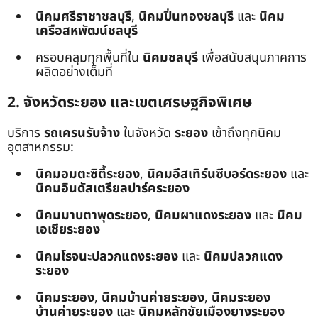
นิคมศรีราชาชลบุรี
,
นิคมปิ่นทองชลบุรี
และ
นิคม
เครือสหพัฒน์ชลบุรี
ครอบคลุมทุกพื้นที่ใน
นิคมชลบุรี
เพื่อสนับสนุนภาคการ
ผลิตอย่างเต็มที่
2. จังหวัดระยอง และเขตเศรษฐกิจพิเศษ
บริการ
รถเครนรับจ้าง
ในจังหวัด
ระยอง
เข้าถึงทุกนิคม
อุตสาหกรรม:
นิคมอมตะซิตี้ระยอง
,
นิคมอีสเทิร์นซีบอร์ดระยอง
และ
นิคมอินดัสเตรียลปาร์คระยอง
นิคมมาบตาพุดระยอง
,
นิคมผาแดงระยอง
และ
นิคม
เอเชียระยอง
นิคมโรจนะปลวกแดงระยอง
และ
นิคมปลวกแดง
ระยอง
นิคมระยอง
,
นิคมบ้านค่ายระยอง
,
นิคมระยอง
บ้านค่ายระยอง
และ
นิคมหลักชัยเมืองยางระยอง