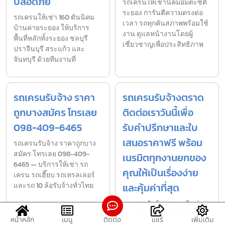
ปลอดภัย
รถเครนให้เช่านิคมอมตะซิตี้
ระยอง การันตีความตรงต่อ
รถเครนให้เช่า 160 ตันนิคม
เวลา รถทุกคันสภาพพร้อมใช้
บ้านค่ายระยอง ให้บริการ
งาน ดูแลหน้างานโดยผู้
พื้นที่หลักทั้งระยอง ชลบุรี
เชี่ยวชาญเพื่อประสิทธิภาพ
ปราจีนบุรี สระแก้ว และ
จันทบุรี ด้วยทีมงานที่
รถเครนรับจ้าง ราคา
รถเครนรับจ้างตราด
ถูกบางสมัคร โทรเลย
ติดต่อเราวันนี้เพื่อ
098-409-6465
รับคำปรึกษาและใบ
เสนอราคาฟรี พร้อม
รถเครนรับจ้าง ราคาถูกบาง
สมัคร โทรเลย 098-409-
เนรมิตทุกงานยกของ
6465 — บริการให้เช่า รถ
คุณให้เป็นเรื่องง่าย
เครน รถเฮี๊ยบ รถเทรลเลอร์
และรถ 10 ล้อรับจ้างทั่วไทย
และคุ้มค่าที่สุด
รถเครนรับจ้างตราด ติดต่อ
เราวันนี้เพื่อรับคำปรึกษาและ
หน้าหลัก
เมนู
ติดต่อ
แชร์
เพิ่มเติม
ใบเสนอราคาฟรี พร้อมเนรมิต