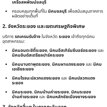
เครือสหพัฒน์ชลบุรี
ครอบคลุมทุกพื้นที่ใน
นิคมชลบุรี
เพื่อสนับสนุนภาคการ
ผลิตอย่างเต็มที่
2. จังหวัดระยอง และเขตเศรษฐกิจพิเศษ
บริการ
รถเครนรับจ้าง
ในจังหวัด
ระยอง
เข้าถึงทุกนิคม
อุตสาหกรรม:
นิคมอมตะซิตี้ระยอง
,
นิคมอีสเทิร์นซีบอร์ดระยอง
และ
นิคมอินดัสเตรียลปาร์คระยอง
นิคมมาบตาพุดระยอง
,
นิคมผาแดงระยอง
และ
นิคม
เอเชียระยอง
นิคมโรจนะปลวกแดงระยอง
และ
นิคมปลวกแดง
ระยอง
นิคมระยอง
,
นิคมบ้านค่ายระยอง
,
นิคมระยอง
บ้านค่ายระยอง
และ
นิคมหลักชัยเมืองยางระยอง