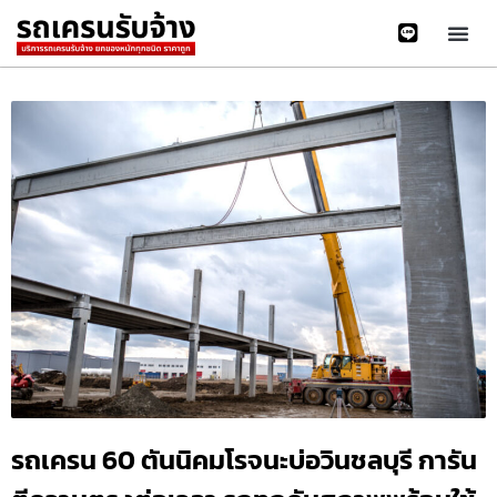
รถเครน 60 ตันนิคมโรจนะบ่อวินชลบุรี การัน