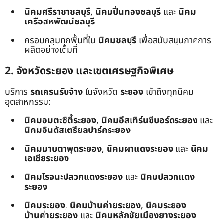
นิคมศรีราชาชลบุรี
,
นิคมปิ่นทองชลบุรี
และ
นิคม
เครือสหพัฒน์ชลบุรี
ครอบคลุมทุกพื้นที่ใน
นิคมชลบุรี
เพื่อสนับสนุนภาคการ
ผลิตอย่างเต็มที่
2. จังหวัดระยอง และเขตเศรษฐกิจพิเศษ
บริการ
รถเครนรับจ้าง
ในจังหวัด
ระยอง
เข้าถึงทุกนิคม
อุตสาหกรรม:
นิคมอมตะซิตี้ระยอง
,
นิคมอีสเทิร์นซีบอร์ดระยอง
และ
นิคมอินดัสเตรียลปาร์คระยอง
นิคมมาบตาพุดระยอง
,
นิคมผาแดงระยอง
และ
นิคม
เอเชียระยอง
นิคมโรจนะปลวกแดงระยอง
และ
นิคมปลวกแดง
ระยอง
นิคมระยอง
,
นิคมบ้านค่ายระยอง
,
นิคมระยอง
บ้านค่ายระยอง
และ
นิคมหลักชัยเมืองยางระยอง