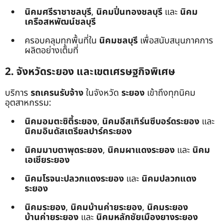
นิคมศรีราชาชลบุรี
,
นิคมปิ่นทองชลบุรี
และ
นิคม
เครือสหพัฒน์ชลบุรี
ครอบคลุมทุกพื้นที่ใน
นิคมชลบุรี
เพื่อสนับสนุนภาคการ
ผลิตอย่างเต็มที่
2. จังหวัดระยอง และเขตเศรษฐกิจพิเศษ
บริการ
รถเครนรับจ้าง
ในจังหวัด
ระยอง
เข้าถึงทุกนิคม
อุตสาหกรรม:
นิคมอมตะซิตี้ระยอง
,
นิคมอีสเทิร์นซีบอร์ดระยอง
และ
นิคมอินดัสเตรียลปาร์คระยอง
นิคมมาบตาพุดระยอง
,
นิคมผาแดงระยอง
และ
นิคม
เอเชียระยอง
นิคมโรจนะปลวกแดงระยอง
และ
นิคมปลวกแดง
ระยอง
นิคมระยอง
,
นิคมบ้านค่ายระยอง
,
นิคมระยอง
บ้านค่ายระยอง
และ
นิคมหลักชัยเมืองยางระยอง