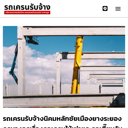
รถเครนรับจ้างนิคมหลักชัยเมืองยางระยอง