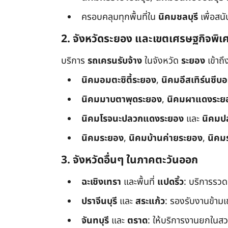
ครอบคลุมทุกพื้นที่ใน
นิคมชลบุรี
เพื่อสน
2. จังหวัดระยอง และเขตเศรษฐกิจพิเ
บริการ
รถเครนรับจ้าง
ในจังหวัด
ระยอง
เข้าถ
นิคมอมตะซิตี้ระยอง
,
นิคมอีสเทิร์นซีบ
นิคมมาบตาพุดระยอง
,
นิคมผาแดงระย
นิคมโรจนะปลวกแดงระยอง
และ
นิคมป
นิคมระยอง
,
นิคมบ้านค่ายระยอง
,
นิคม
3. จังหวัดอื่นๆ ในภาคตะวันออก
ฉะเชิงเทรา
และพื้นที่
แปดริ้ว
: บริการรวด
ปราจีนบุรี
และ
สระแก้ว
: รองรับงานข้า
จันทบุรี
และ
ตราด
: ให้บริการงานยกในสว