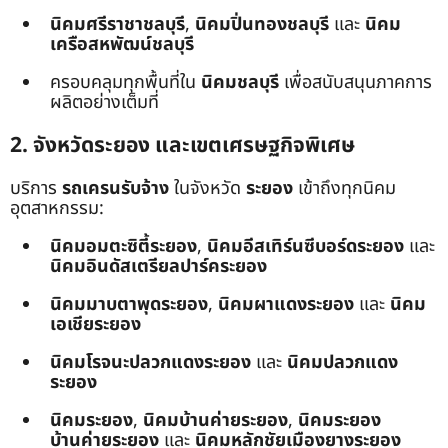
นิคมศรีราชาชลบุรี
,
นิคมปิ่นทองชลบุรี
และ
นิคม
เครือสหพัฒน์ชลบุรี
ครอบคลุมทุกพื้นที่ใน
นิคมชลบุรี
เพื่อสนับสนุนภาคการ
ผลิตอย่างเต็มที่
2. จังหวัดระยอง และเขตเศรษฐกิจพิเศษ
บริการ
รถเครนรับจ้าง
ในจังหวัด
ระยอง
เข้าถึงทุกนิคม
อุตสาหกรรม:
นิคมอมตะซิตี้ระยอง
,
นิคมอีสเทิร์นซีบอร์ดระยอง
และ
นิคมอินดัสเตรียลปาร์คระยอง
นิคมมาบตาพุดระยอง
,
นิคมผาแดงระยอง
และ
นิคม
เอเชียระยอง
นิคมโรจนะปลวกแดงระยอง
และ
นิคมปลวกแดง
ระยอง
นิคมระยอง
,
นิคมบ้านค่ายระยอง
,
นิคมระยอง
บ้านค่ายระยอง
และ
นิคมหลักชัยเมืองยางระยอง