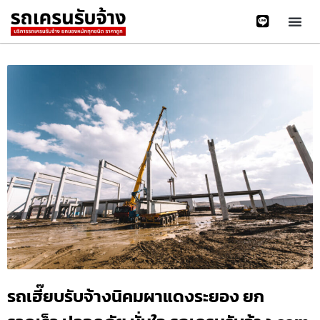
รถเฮี๊ยบรับจ้างนิคมผาแดงระยอง ยก