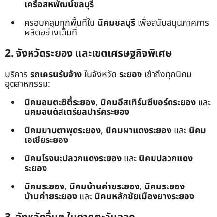
เครือสหพัฒน์ชลบุรี
ครอบคลุมทุกพื้นที่ใน
นิคมชลบุรี
เพื่อสนับสนุนภาคการ
ผลิตอย่างเต็มที่
2. จังหวัดระยอง และเขตเศรษฐกิจพิเศษ
บริการ
รถเครนรับจ้าง
ในจังหวัด
ระยอง
เข้าถึงทุกนิคม
อุตสาหกรรม:
นิคมอมตะซิตี้ระยอง
,
นิคมอีสเทิร์นซีบอร์ดระยอง
และ
นิคมอินดัสเตรียลปาร์คระยอง
นิคมมาบตาพุดระยอง
,
นิคมผาแดงระยอง
และ
นิคม
เอเชียระยอง
นิคมโรจนะปลวกแดงระยอง
และ
นิคมปลวกแดง
ระยอง
นิคมระยอง
,
นิคมบ้านค่ายระยอง
,
นิคมระยอง
บ้านค่ายระยอง
และ
นิคมหลักชัยเมืองยางระยอง