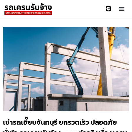
เช่ารถเฮี๊ยบจันทบุรี ยกรวดเร็ว ปลอดภัย