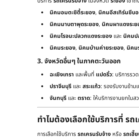
บริการ
รถเครนรับจ้าง
ในจังหวัด
ระยอง
เข้าถ
นิคมอมตะซิตี้ระยอง
,
นิคมอีสเทิร์นซีบ
นิคมมาบตาพุดระยอง
,
นิคมผาแดงระย
นิคมโรจนะปลวกแดงระยอง
และ
นิคมป
นิคมระยอง
,
นิคมบ้านค่ายระยอง
,
นิคม
3. จังหวัดอื่นๆ ในภาคตะวันออก
ฉะเชิงเทรา
และพื้นที่
แปดริ้ว
: บริการรวด
ปราจีนบุรี
และ
สระแก้ว
: รองรับงานข้า
จันทบุรี
และ
ตราด
: ให้บริการงานยกในสว
ทำไมต้องเลือกใช้บริการที่ ร
การเลือกใช้บริการ
รถเครนรับจ้าง
หรือ
รถเฮี๊ย