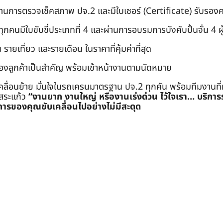
่านการตรวจเช็คสภาพ ปจ.2 และมีใบเซอร์ (Certificate) รับรอ
คนมีใบขับขี่ประเภทที่ 4 และผ่านการอบรมการบังคับปั้นจั่น 4 ผู้ (
 รายเที่ยว และรายเดือน ในราคาที่คุ้มค่าที่สุด
องลูกค้าเป็นสำคัญ พร้อมเข้าหน้างานตามนัดหมาย
คลื่อนย้าย มั่นใจในรถเครนมาตรฐาน ปจ.2 ทุกคัน พร้อมทีมงานที
ะสระแก้ว
“งานยาก งานใหญ่ หรืองานเร่งด่วน ไว้ใจเรา… บริกา
ารของคุณขับเคลื่อนไปอย่างไม่มีสะดุด