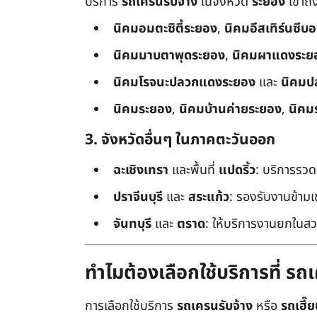
บริการ
รถเครนรับจ้าง
ในจังหวัด
ระยอง
เข้าถ
นิคมอมตะซิตี้ระยอง
,
นิคมอีสเทิร์นซีบ
นิคมมาบตาพุดระยอง
,
นิคมผาแดงระย
นิคมโรจนะปลวกแดงระยอง
และ
นิคมป
นิคมระยอง
,
นิคมบ้านค่ายระยอง
,
นิคม
3. จังหวัดอื่นๆ ในภาคตะวันออก
ฉะเชิงเทรา
และพื้นที่
แปดริ้ว
: บริการรวด
ปราจีนบุรี
และ
สระแก้ว
: รองรับงานข้า
จันทบุรี
และ
ตราด
: ให้บริการงานยกในสว
ทำไมต้องเลือกใช้บริการที่ ร
การเลือกใช้บริการ
รถเครนรับจ้าง
หรือ
รถเฮี๊ย