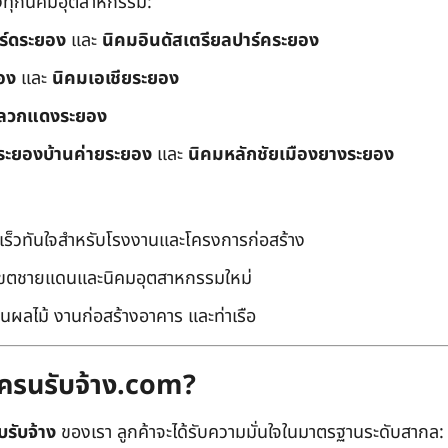
ึงทุกนิคมอุตสาหกรรม:
อร์ดระยอง
และ
นิคมอินดัสเตรียลปาร์คระยอง
อง
และ
นิคมเอเชียระยอง
ลวกแดงระยอง
ระยองบ้านค่ายระยอง
และ
นิคมหลักชัยเมืองยางระยอง
เร็วทันใจสำหรับโรงงานและโครงการก่อสร้าง
มเขตชายแดนและนิคมอุตสาหกรรมใหม่
นผลไม้ งานก่อสร้างอาคาร และท่าเรือ
ถเครนรับจ้าง.com?
บรับจ้าง
ของเรา ลูกค้าจะได้รับความมั่นใจในมาตรฐานระดับสากล: