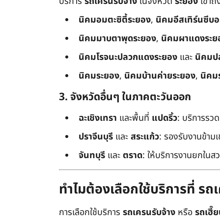
บริการ
รถเครนรับจ้าง
ในจังหวัด
ระยอง
เข้าถ
นิคมอมตะซิตี้ระยอง
,
นิคมอีสเทิร์นซีบ
นิคมมาบตาพุดระยอง
,
นิคมผาแดงระย
นิคมโรจนะปลวกแดงระยอง
และ
นิคมป
นิคมระยอง
,
นิคมบ้านค่ายระยอง
,
นิคม
3. จังหวัดอื่นๆ ในภาคตะวันออก
ฉะเชิงเทรา
และพื้นที่
แปดริ้ว
: บริการรวด
ปราจีนบุรี
และ
สระแก้ว
: รองรับงานข้า
จันทบุรี
และ
ตราด
: ให้บริการงานยกในสว
ทำไมต้องเลือกใช้บริการที่ ร
การเลือกใช้บริการ
รถเครนรับจ้าง
หรือ
รถเฮี๊ย