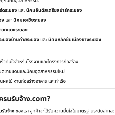
ึงทุกนิคมอุตสาหกรรม:
อร์ดระยอง
และ
นิคมอินดัสเตรียลปาร์คระยอง
อง
และ
นิคมเอเชียระยอง
ลวกแดงระยอง
ระยองบ้านค่ายระยอง
และ
นิคมหลักชัยเมืองยางระยอง
เร็วทันใจสำหรับโรงงานและโครงการก่อสร้าง
มเขตชายแดนและนิคมอุตสาหกรรมใหม่
นผลไม้ งานก่อสร้างอาคาร และท่าเรือ
ถเครนรับจ้าง.com?
บรับจ้าง
ของเรา ลูกค้าจะได้รับความมั่นใจในมาตรฐานระดับสากล: