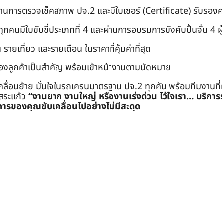
่านการตรวจเช็คสภาพ ปจ.2 และมีใบเซอร์ (Certificate) รับรอ
คนมีใบขับขี่ประเภทที่ 4 และผ่านการอบรมการบังคับปั้นจั่น 4 ผู้ (
 รายเที่ยว และรายเดือน ในราคาที่คุ้มค่าที่สุด
องลูกค้าเป็นสำคัญ พร้อมเข้าหน้างานตามนัดหมาย
คลื่อนย้าย มั่นใจในรถเครนมาตรฐาน ปจ.2 ทุกคัน พร้อมทีมงานที
ะสระแก้ว
“งานยาก งานใหญ่ หรืองานเร่งด่วน ไว้ใจเรา… บริกา
ารของคุณขับเคลื่อนไปอย่างไม่มีสะดุด