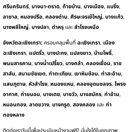
ศรีนครินทร์
,
บางนา-ตราด
,
ท้ายบ้าน
,
บางเมือง
,
แบริ่ง
,
ลาซาล
,
หนองปรือ
,
คลองด่าน
,
ศีรษะจรเข้ใหญ่
,
บางแก้ว
,
บางพลีใหญ่
,
บางปลา
,
ตำหรุ
และ
สำโรงเหนือ
จังหวัดฉะเชิงเทรา:
ครอบคลุมพื้นที่
ฉะเชิงเทรา
,
เมือง
ฉะเชิงเทรา
,
แปดริ้ว
,
บางปะกง
,
แปลงยาว
,
บ้านโพธิ์
,
พนมสารคาม
,
บางน้ำเปรี้ยว
,
บางคล้า
,
คลองเขื่อน
,
ราช
สาส์น
,
สนามชัยเขต
,
ท่าตะเกียบ
,
เขาหินซ้อน
,
ท่าสะอ้าน
,
แสนภูดาษ
,
หัวสำโรง
,
หนองแหน
,
คลองอุดมชลจร
,
โพรง
อากาศ
,
ท่าขนอน
,
บางเตย
,
บางวัว
,
บางสมัคร
,
ท่าข้าม
,
หมอนทอง
,
ลาดขวาง
,
บางกรูด
,
สองคลอง
และ
ท่า
ทองหลาง
ติดต่อเราวันนี้เพื่อประเมินหน้างานฟรี! มั่นใจได้ในคุณภาพ