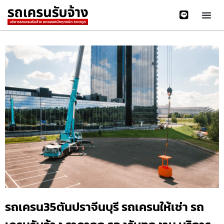
รถเครน35ตันปราจีนบุรี รถเครนให้เช่า รถ