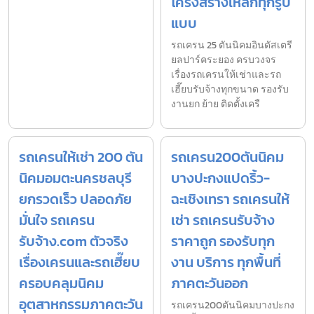
โครงสร้างเหล็กทุกรูป
แบบ
รถเครน 25 ตันนิคมอินดัสเตรี
ยลปาร์คระยอง ครบวงจร
เรื่องรถเครนให้เช่าและรถ
เฮี๊ยบรับจ้างทุกขนาด รองรับ
งานยก ย้าย ติดตั้งเครื
รถเครนให้เช่า 200 ตัน
รถเครน200ตันนิคม
นิคมอมตะนครชลบุรี
บางปะกงแปดริ้ว-
ยกรวดเร็ว ปลอดภัย
ฉะเชิงเทรา รถเครนให้
มั่นใจ รถเครน
เช่า รถเครนรับจ้าง
รับจ้าง.com ตัวจริง
ราคาถูก รองรับทุก
เรื่องเครนและรถเฮี๊ยบ
งาน บริการ ทุกพื้นที่
ครอบคลุมนิคม
ภาคตะวันออก
อุตสาหกรรมภาคตะวัน
รถเครน200ตันนิคมบางปะกง