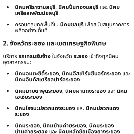
นิคมศรีราชาชลบุรี
,
นิคมปิ่นทองชลบุรี
และ
นิคม
เครือสหพัฒน์ชลบุรี
ครอบคลุมทุกพื้นที่ใน
นิคมชลบุรี
เพื่อสนับสนุนภาคการ
ผลิตอย่างเต็มที่
2. จังหวัดระยอง และเขตเศรษฐกิจพิเศษ
บริการ
รถเครนรับจ้าง
ในจังหวัด
ระยอง
เข้าถึงทุกนิคม
อุตสาหกรรม:
นิคมอมตะซิตี้ระยอง
,
นิคมอีสเทิร์นซีบอร์ดระยอง
และ
นิคมอินดัสเตรียลปาร์คระยอง
นิคมมาบตาพุดระยอง
,
นิคมผาแดงระยอง
และ
นิคม
เอเชียระยอง
นิคมโรจนะปลวกแดงระยอง
และ
นิคมปลวกแดง
ระยอง
นิคมระยอง
,
นิคมบ้านค่ายระยอง
,
นิคมระยอง
บ้านค่ายระยอง
และ
นิคมหลักชัยเมืองยางระยอง