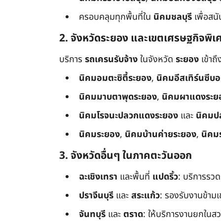
ครอบคลุมทุกพื้นที่ใน
นิคมชลบุรี
เพื่อสน
2. จังหวัดระยอง และเขตเศรษฐกิจพิเ
บริการ
รถเครนรับจ้าง
ในจังหวัด
ระยอง
เข้าถ
นิคมอมตะซิตี้ระยอง
,
นิคมอีสเทิร์นซีบ
นิคมมาบตาพุดระยอง
,
นิคมผาแดงระย
นิคมโรจนะปลวกแดงระยอง
และ
นิคมป
นิคมระยอง
,
นิคมบ้านค่ายระยอง
,
นิคม
3. จังหวัดอื่นๆ ในภาคตะวันออก
ฉะเชิงเทรา
และพื้นที่
แปดริ้ว
: บริการรวด
ปราจีนบุรี
และ
สระแก้ว
: รองรับงานข้า
จันทบุรี
และ
ตราด
: ให้บริการงานยกในสว