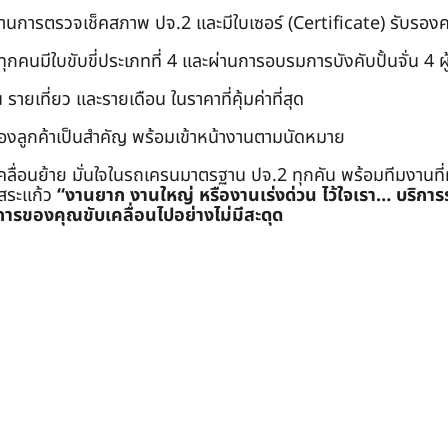
่านการตรวจเช็คสภาพ ปจ.2 และมีใบเซอร์ (Certificate) รับรอ
คนมีใบขับขี่ประเภทที่ 4 และผ่านการอบรมการบังคับปั้นจั่น 4 ผู้ (
 รายเที่ยว และรายเดือน ในราคาที่คุ้มค่าที่สุด
องลูกค้าเป็นสำคัญ พร้อมเข้าหน้างานตามนัดหมาย
คลื่อนย้าย มั่นใจในรถเครนมาตรฐาน ปจ.2 ทุกคัน พร้อมทีมงานที
ะสระแก้ว
“งานยาก งานใหญ่ หรืองานเร่งด่วน ไว้ใจเรา… บริกา
ารของคุณขับเคลื่อนไปอย่างไม่มีสะดุด