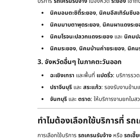
บริการ
รถเครนรับจ้าง
ในจังหวัด
ระยอง
เข้าถ
นิคมอมตะซิตี้ระยอง
,
นิคมอีสเทิร์นซีบ
นิคมมาบตาพุดระยอง
,
นิคมผาแดงระย
นิคมโรจนะปลวกแดงระยอง
และ
นิคมป
นิคมระยอง
,
นิคมบ้านค่ายระยอง
,
นิคม
3. จังหวัดอื่นๆ ในภาคตะวันออก
ฉะเชิงเทรา
และพื้นที่
แปดริ้ว
: บริการรวด
ปราจีนบุรี
และ
สระแก้ว
: รองรับงานข้า
จันทบุรี
และ
ตราด
: ให้บริการงานยกในสว
ทำไมต้องเลือกใช้บริการที่ ร
การเลือกใช้บริการ
รถเครนรับจ้าง
หรือ
รถเฮี๊ย