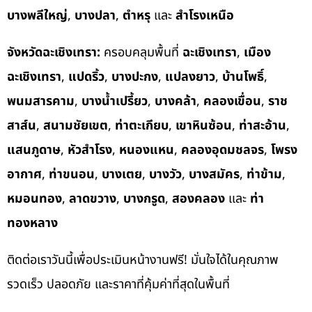
บางพลีใหญ่
,
บางปลา
,
ตำหรุ
และ
สำโรงเหนือ
จังหวัดฉะเชิงเทรา:
ครอบคลุมพื้นที่
ฉะเชิงเทรา
,
เมือง
ฉะเชิงเทรา
,
แปดริ้ว
,
บางปะกง
,
แปลงยาว
,
บ้านโพธิ์
,
พนมสารคาม
,
บางน้ำเปรี้ยว
,
บางคล้า
,
คลองเขื่อน
,
ราช
สาส์น
,
สนามชัยเขต
,
ท่าตะเกียบ
,
เขาหินซ้อน
,
ท่าสะอ้าน
,
แสนภูดาษ
,
หัวสำโรง
,
หนองแหน
,
คลองอุดมชลจร
,
โพรง
อากาศ
,
ท่าขนอน
,
บางเตย
,
บางวัว
,
บางสมัคร
,
ท่าข้าม
,
หมอนทอง
,
ลาดขวาง
,
บางกรูด
,
สองคลอง
และ
ท่า
ทองหลาง
ติดต่อเราวันนี้เพื่อประเมินหน้างานฟรี! มั่นใจได้ในคุณภาพ
รวดเร็ว ปลอดภัย และราคาที่คุ้มค่าที่สุดในพื้นที่