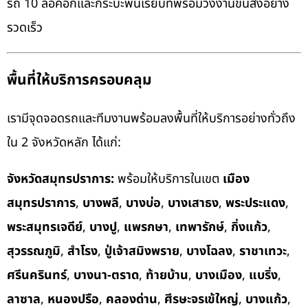
รถ 10 ล้อคอกและกระบะพื้นเรียบที่พร้อมวิ่งงานขนส่งอย่าง
รวดเร็ว
พื้นที่ให้บริการครอบคลุม
เรามีจุดจอดรถและทีมงานพร้อมลงพื้นที่ให้บริการอย่างทั่วถึง
ใน 2 จังหวัดหลัก ได้แก่:
จังหวัดสมุทรปราการ:
พร้อมให้บริการในเขต
เมือง
สมุทรปราการ
,
บางพลี
,
บางบ่อ
,
บางเสาธง
,
พระประแดง
,
พระสมุทรเจดีย์
,
บางปู
,
แพรกษา
,
เทพารักษ์
,
กิ่งแก้ว
,
สุวรรณภูมิ
,
สำโรง
,
ปู่เจ้าสมิงพราย
,
บางโฉลง
,
ราชาเทวะ
,
ศรีนครินทร์
,
บางนา-ตราด
,
ท้ายบ้าน
,
บางเมือง
,
แบริ่ง
,
ลาซาล
,
หนองปรือ
,
คลองด่าน
,
ศีรษะจรเข้ใหญ่
,
บางแก้ว
,