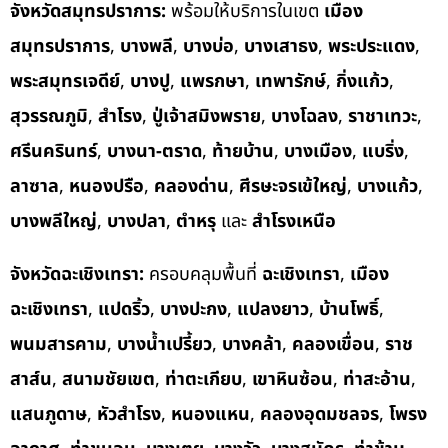
จังหวัดสมุทรปราการ:
พร้อมให้บริการในเขต
เมือง
สมุทรปราการ
,
บางพลี
,
บางบ่อ
,
บางเสาธง
,
พระประแดง
,
พระสมุทรเจดีย์
,
บางปู
,
แพรกษา
,
เทพารักษ์
,
กิ่งแก้ว
,
สุวรรณภูมิ
,
สำโรง
,
ปู่เจ้าสมิงพราย
,
บางโฉลง
,
ราชาเทวะ
,
ศรีนครินทร์
,
บางนา-ตราด
,
ท้ายบ้าน
,
บางเมือง
,
แบริ่ง
,
ลาซาล
,
หนองปรือ
,
คลองด่าน
,
ศีรษะจรเข้ใหญ่
,
บางแก้ว
,
บางพลีใหญ่
,
บางปลา
,
ตำหรุ
และ
สำโรงเหนือ
จังหวัดฉะเชิงเทรา:
ครอบคลุมพื้นที่
ฉะเชิงเทรา
,
เมือง
ฉะเชิงเทรา
,
แปดริ้ว
,
บางปะกง
,
แปลงยาว
,
บ้านโพธิ์
,
พนมสารคาม
,
บางน้ำเปรี้ยว
,
บางคล้า
,
คลองเขื่อน
,
ราช
สาส์น
,
สนามชัยเขต
,
ท่าตะเกียบ
,
เขาหินซ้อน
,
ท่าสะอ้าน
,
แสนภูดาษ
,
หัวสำโรง
,
หนองแหน
,
คลองอุดมชลจร
,
โพรง