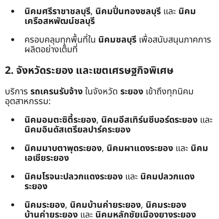
นิคมศรีราชาชลบุรี
,
นิคมปิ่นทองชลบุรี
และ
นิคม
เครือสหพัฒน์ชลบุรี
ครอบคลุมทุกพื้นที่ใน
นิคมชลบุรี
เพื่อสนับสนุนภาคการ
ผลิตอย่างเต็มที่
2. จังหวัดระยอง และเขตเศรษฐกิจพิเศษ
บริการ
รถเครนรับจ้าง
ในจังหวัด
ระยอง
เข้าถึงทุกนิคม
อุตสาหกรรม:
นิคมอมตะซิตี้ระยอง
,
นิคมอีสเทิร์นซีบอร์ดระยอง
และ
นิคมอินดัสเตรียลปาร์คระยอง
นิคมมาบตาพุดระยอง
,
นิคมผาแดงระยอง
และ
นิคม
เอเชียระยอง
นิคมโรจนะปลวกแดงระยอง
และ
นิคมปลวกแดง
ระยอง
นิคมระยอง
,
นิคมบ้านค่ายระยอง
,
นิคมระยอง
บ้านค่ายระยอง
และ
นิคมหลักชัยเมืองยางระยอง