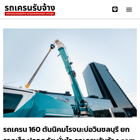
รถเครน 160 ตันนิคมโรจนะบ่อวินชลบุรี ยก