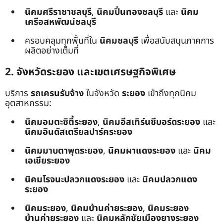
นิคมศรีราชาชลบุรี
,
นิคมปิ่นทองชลบุรี
และ
นิคม
เครือสหพัฒน์ชลบุรี
ครอบคลุมทุกพื้นที่ใน
นิคมชลบุรี
เพื่อสนับสนุนภาคการ
ผลิตอย่างเต็มที่
2. จังหวัดระยอง และเขตเศรษฐกิจพิเศษ
บริการ
รถเครนรับจ้าง
ในจังหวัด
ระยอง
เข้าถึงทุกนิคม
อุตสาหกรรม:
นิคมอมตะซิตี้ระยอง
,
นิคมอีสเทิร์นซีบอร์ดระยอง
และ
นิคมอินดัสเตรียลปาร์คระยอง
นิคมมาบตาพุดระยอง
,
นิคมผาแดงระยอง
และ
นิคม
เอเชียระยอง
นิคมโรจนะปลวกแดงระยอง
และ
นิคมปลวกแดง
ระยอง
นิคมระยอง
,
นิคมบ้านค่ายระยอง
,
นิคมระยอง
บ้านค่ายระยอง
และ
นิคมหลักชัยเมืองยางระยอง