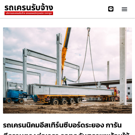
รถเครนนิคมอีสเทิร์นซีบอร์ดระยอง การัน