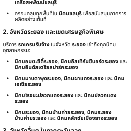
เครือสหพัฒน์ชลบุรี
ครอบคลุมทุกพื้นที่ใน
นิคมชลบุรี
เพื่อสนับสนุนภาคการ
ผลิตอย่างเต็มที่
2. จังหวัดระยอง และเขตเศรษฐกิจพิเศษ
บริการ
รถเครนรับจ้าง
ในจังหวัด
ระยอง
เข้าถึงทุกนิคม
อุตสาหกรรม:
นิคมอมตะซิตี้ระยอง
,
นิคมอีสเทิร์นซีบอร์ดระยอง
และ
นิคมอินดัสเตรียลปาร์คระยอง
นิคมมาบตาพุดระยอง
,
นิคมผาแดงระยอง
และ
นิคม
เอเชียระยอง
นิคมโรจนะปลวกแดงระยอง
และ
นิคมปลวกแดง
ระยอง
นิคมระยอง
,
นิคมบ้านค่ายระยอง
,
นิคมระยอง
บ้านค่ายระยอง
และ
นิคมหลักชัยเมืองยางระยอง
3. จังหวัดอื่นๆ ในภาคตะวันออก