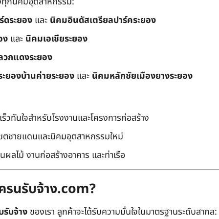
ึงทุกนิคมอุตสาหกรรม:
อร์ดระยอง
และ
นิคมอินดัสเตรียลปาร์คระยอง
อง
และ
นิคมเอเชียระยอง
ลวกแดงระยอง
ระยองบ้านค่ายระยอง
และ
นิคมหลักชัยเมืองยางระยอง
เร็วทันใจสำหรับโรงงานและโครงการก่อสร้าง
มเขตชายแดนและนิคมอุตสาหกรรมใหม่
นผลไม้ งานก่อสร้างอาคาร และท่าเรือ
ถเครนรับจ้าง.com?
บรับจ้าง
ของเรา ลูกค้าจะได้รับความมั่นใจในมาตรฐานระดับสากล: