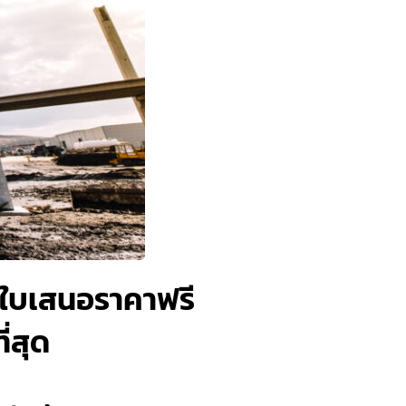
ละใบเสนอราคาฟรี
่สุด