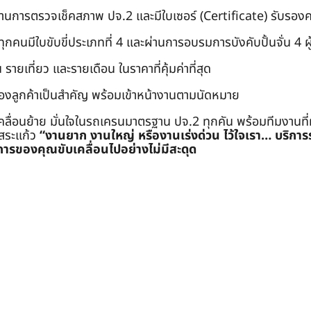
่านการตรวจเช็คสภาพ ปจ.2 และมีใบเซอร์ (Certificate) รับรอ
คนมีใบขับขี่ประเภทที่ 4 และผ่านการอบรมการบังคับปั้นจั่น 4 ผู้ (
 รายเที่ยว และรายเดือน ในราคาที่คุ้มค่าที่สุด
องลูกค้าเป็นสำคัญ พร้อมเข้าหน้างานตามนัดหมาย
คลื่อนย้าย มั่นใจในรถเครนมาตรฐาน ปจ.2 ทุกคัน พร้อมทีมงานที
ะสระแก้ว
“งานยาก งานใหญ่ หรืองานเร่งด่วน ไว้ใจเรา… บริกา
ารของคุณขับเคลื่อนไปอย่างไม่มีสะดุด