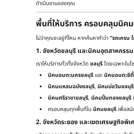
ดำเนินงานของคุณ
พื้นที่ให้บริการ ครอบคลุมน
ไม่ว่าคุณจะอยู่ที่ไหน หากค้นหาคำว่า
“รถเครน ใ
1. จังหวัดชลบุรี และนิคมอุตสาหกรรม
เราให้บริการทั่วทั้งจังหวัด
ชลบุรี
โดยเฉพาะในโซ
นิคมอมตะนครชลบุรี
และ
นิคมอมตะซิตี้
นิคมแหลมฉบังชลบุรี
,
นิคมบ่อวินชลบุรี
นิคมศรีราชาชลบุรี
,
นิคมปิ่นทองชลบุรี
ครอบคลุมทุกพื้นที่ใน
นิคมชลบุรี
เพื่อสน
2. จังหวัดระยอง และเขตเศรษฐกิจพิเ