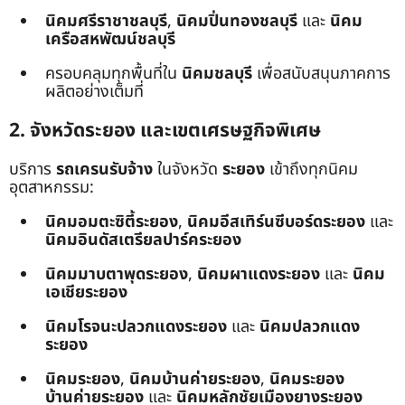
นิคมศรีราชาชลบุรี
,
นิคมปิ่นทองชลบุรี
และ
นิคม
เครือสหพัฒน์ชลบุรี
ครอบคลุมทุกพื้นที่ใน
นิคมชลบุรี
เพื่อสนับสนุนภาคการ
ผลิตอย่างเต็มที่
2. จังหวัดระยอง และเขตเศรษฐกิจพิเศษ
บริการ
รถเครนรับจ้าง
ในจังหวัด
ระยอง
เข้าถึงทุกนิคม
อุตสาหกรรม:
นิคมอมตะซิตี้ระยอง
,
นิคมอีสเทิร์นซีบอร์ดระยอง
และ
นิคมอินดัสเตรียลปาร์คระยอง
นิคมมาบตาพุดระยอง
,
นิคมผาแดงระยอง
และ
นิคม
เอเชียระยอง
นิคมโรจนะปลวกแดงระยอง
และ
นิคมปลวกแดง
ระยอง
นิคมระยอง
,
นิคมบ้านค่ายระยอง
,
นิคมระยอง
บ้านค่ายระยอง
และ
นิคมหลักชัยเมืองยางระยอง