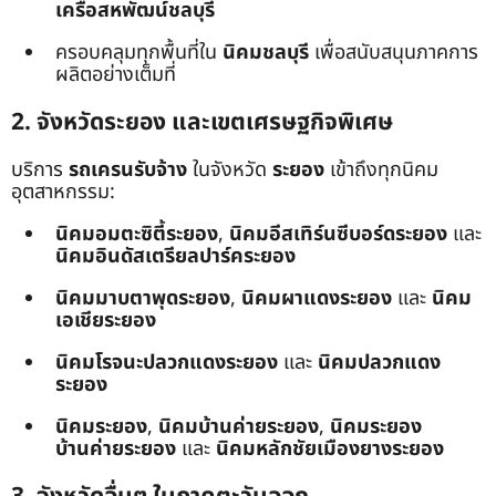
เครือสหพัฒน์ชลบุรี
ครอบคลุมทุกพื้นที่ใน
นิคมชลบุรี
เพื่อสนับสนุนภาคการ
ผลิตอย่างเต็มที่
2. จังหวัดระยอง และเขตเศรษฐกิจพิเศษ
บริการ
รถเครนรับจ้าง
ในจังหวัด
ระยอง
เข้าถึงทุกนิคม
อุตสาหกรรม:
นิคมอมตะซิตี้ระยอง
,
นิคมอีสเทิร์นซีบอร์ดระยอง
และ
นิคมอินดัสเตรียลปาร์คระยอง
นิคมมาบตาพุดระยอง
,
นิคมผาแดงระยอง
และ
นิคม
เอเชียระยอง
นิคมโรจนะปลวกแดงระยอง
และ
นิคมปลวกแดง
ระยอง
นิคมระยอง
,
นิคมบ้านค่ายระยอง
,
นิคมระยอง
บ้านค่ายระยอง
และ
นิคมหลักชัยเมืองยางระยอง