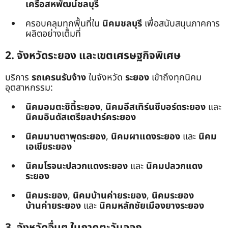
เครือสหพัฒน์ชลบุรี
ครอบคลุมทุกพื้นที่ใน
นิคมชลบุรี
เพื่อสนับสนุนภาคการ
ผลิตอย่างเต็มที่
2. จังหวัดระยอง และเขตเศรษฐกิจพิเศษ
บริการ
รถเครนรับจ้าง
ในจังหวัด
ระยอง
เข้าถึงทุกนิคม
อุตสาหกรรม:
นิคมอมตะซิตี้ระยอง
,
นิคมอีสเทิร์นซีบอร์ดระยอง
และ
นิคมอินดัสเตรียลปาร์คระยอง
นิคมมาบตาพุดระยอง
,
นิคมผาแดงระยอง
และ
นิคม
เอเชียระยอง
นิคมโรจนะปลวกแดงระยอง
และ
นิคมปลวกแดง
ระยอง
นิคมระยอง
,
นิคมบ้านค่ายระยอง
,
นิคมระยอง
บ้านค่ายระยอง
และ
นิคมหลักชัยเมืองยางระยอง
3. จังหวัดอื่นๆ ในภาคตะวันออก