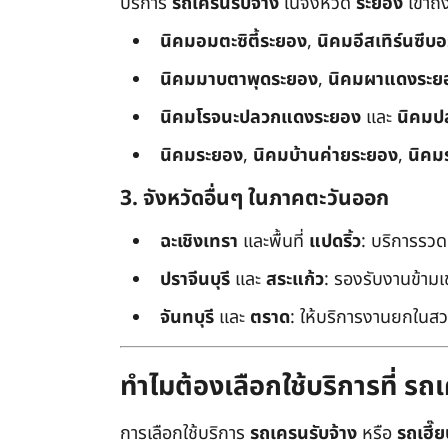
บริการ
รถเครนรับจ้าง
ในจังหวัด
ระยอง
เข้าถ
นิคมอมตะซิตี้ระยอง
,
นิคมอีสเทิร์นซีบ
นิคมมาบตาพุดระยอง
,
นิคมผาแดงระย
นิคมโรจนะปลวกแดงระยอง
และ
นิคมป
นิคมระยอง
,
นิคมบ้านค่ายระยอง
,
นิคม
3. จังหวัดอื่นๆ ในภาคตะวันออก
ฉะเชิงเทรา
และพื้นที่
แปดริ้ว
: บริการรวด
ปราจีนบุรี
และ
สระแก้ว
: รองรับงานข้า
จันทบุรี
และ
ตราด
: ให้บริการงานยกในสว
ทำไมต้องเลือกใช้บริการที่ ร
การเลือกใช้บริการ
รถเครนรับจ้าง
หรือ
รถเฮี๊ย