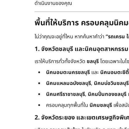
ดำเนินงานของคุณ
พื้นที่ให้บริการ ครอบคลุมน
ไม่ว่าคุณจะอยู่ที่ไหน หากค้นหาคำว่า
“รถเครน ใ
1. จังหวัดชลบุรี และนิคมอุตสาหกรรม
เราให้บริการทั่วทั้งจังหวัด
ชลบุรี
โดยเฉพาะในโซ
นิคมอมตะนครชลบุรี
และ
นิคมอมตะซิตี้
นิคมแหลมฉบังชลบุรี
,
นิคมบ่อวินชลบุรี
นิคมศรีราชาชลบุรี
,
นิคมปิ่นทองชลบุรี
ครอบคลุมทุกพื้นที่ใน
นิคมชลบุรี
เพื่อสน
2. จังหวัดระยอง และเขตเศรษฐกิจพิเ