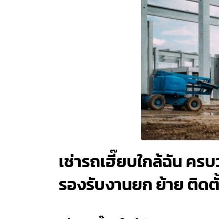
เช่ารถเฮี๊ยบใกล้ฉัน คร
รองรับงานยก ย้าย ติดตั