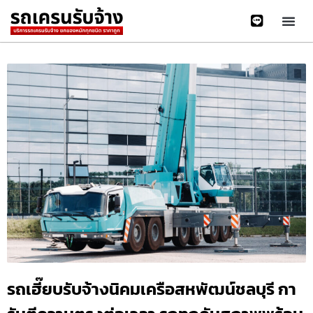
รถเฮี๊ยบรับจ้างนิคมเครือสหพัฒน์ชลบุรี กา