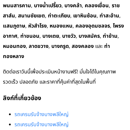
พนมสารคาม
,
บางน้ำเปรี้ยว
,
บางคล้า
,
คลองเขื่อน
,
ราช
สาส์น
,
สนามชัยเขต
,
ท่าตะเกียบ
,
เขาหินซ้อน
,
ท่าสะอ้าน
,
แสนภูดาษ
,
หัวสำโรง
,
หนองแหน
,
คลองอุดมชลจร
,
โพรง
อากาศ
,
ท่าขนอน
,
บางเตย
,
บางวัว
,
บางสมัคร
,
ท่าข้าม
,
หมอนทอง
,
ลาดขวาง
,
บางกรูด
,
สองคลอง
และ
ท่า
ทองหลาง
ติดต่อเราวันนี้เพื่อประเมินหน้างานฟรี! มั่นใจได้ในคุณภาพ
รวดเร็ว ปลอดภัย และราคาที่คุ้มค่าที่สุดในพื้นที่
ลิงก์ที่เกี่ยวข้อง
รถเครนรับจ้างบางพลีใหญ่
รถเครนรับจ้างบางพลีใหญ่