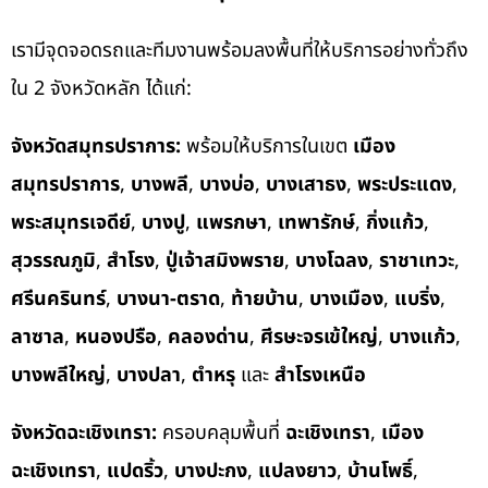
เรามีจุดจอดรถและทีมงานพร้อมลงพื้นที่ให้บริการอย่างทั่วถึง
ใน 2 จังหวัดหลัก ได้แก่:
จังหวัดสมุทรปราการ:
พร้อมให้บริการในเขต
เมือง
สมุทรปราการ
,
บางพลี
,
บางบ่อ
,
บางเสาธง
,
พระประแดง
,
พระสมุทรเจดีย์
,
บางปู
,
แพรกษา
,
เทพารักษ์
,
กิ่งแก้ว
,
สุวรรณภูมิ
,
สำโรง
,
ปู่เจ้าสมิงพราย
,
บางโฉลง
,
ราชาเทวะ
,
ศรีนครินทร์
,
บางนา-ตราด
,
ท้ายบ้าน
,
บางเมือง
,
แบริ่ง
,
ลาซาล
,
หนองปรือ
,
คลองด่าน
,
ศีรษะจรเข้ใหญ่
,
บางแก้ว
,
บางพลีใหญ่
,
บางปลา
,
ตำหรุ
และ
สำโรงเหนือ
จังหวัดฉะเชิงเทรา:
ครอบคลุมพื้นที่
ฉะเชิงเทรา
,
เมือง
ฉะเชิงเทรา
,
แปดริ้ว
,
บางปะกง
,
แปลงยาว
,
บ้านโพธิ์
,