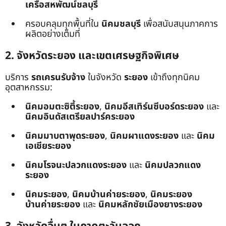
เครือสหพัฒน์ชลบุรี
ครอบคลุมทุกพื้นที่ใน
นิคมชลบุรี
เพื่อสนับสนุนภาคการ
ผลิตอย่างเต็มที่
2. จังหวัดระยอง และเขตเศรษฐกิจพิเศษ
บริการ
รถเครนรับจ้าง
ในจังหวัด
ระยอง
เข้าถึงทุกนิคม
อุตสาหกรรม:
นิคมอมตะซิตี้ระยอง
,
นิคมอีสเทิร์นซีบอร์ดระยอง
และ
นิคมอินดัสเตรียลปาร์คระยอง
นิคมมาบตาพุดระยอง
,
นิคมผาแดงระยอง
และ
นิคม
เอเชียระยอง
นิคมโรจนะปลวกแดงระยอง
และ
นิคมปลวกแดง
ระยอง
นิคมระยอง
,
นิคมบ้านค่ายระยอง
,
นิคมระยอง
บ้านค่ายระยอง
และ
นิคมหลักชัยเมืองยางระยอง