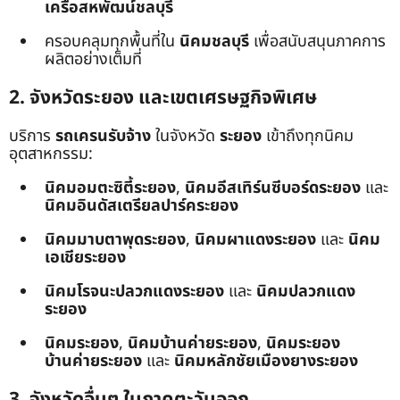
เครือสหพัฒน์ชลบุรี
ครอบคลุมทุกพื้นที่ใน
นิคมชลบุรี
เพื่อสนับสนุนภาคการ
ผลิตอย่างเต็มที่
2. จังหวัดระยอง และเขตเศรษฐกิจพิเศษ
บริการ
รถเครนรับจ้าง
ในจังหวัด
ระยอง
เข้าถึงทุกนิคม
อุตสาหกรรม:
นิคมอมตะซิตี้ระยอง
,
นิคมอีสเทิร์นซีบอร์ดระยอง
และ
นิคมอินดัสเตรียลปาร์คระยอง
นิคมมาบตาพุดระยอง
,
นิคมผาแดงระยอง
และ
นิคม
เอเชียระยอง
นิคมโรจนะปลวกแดงระยอง
และ
นิคมปลวกแดง
ระยอง
นิคมระยอง
,
นิคมบ้านค่ายระยอง
,
นิคมระยอง
บ้านค่ายระยอง
และ
นิคมหลักชัยเมืองยางระยอง
3. จังหวัดอื่นๆ ในภาคตะวันออก