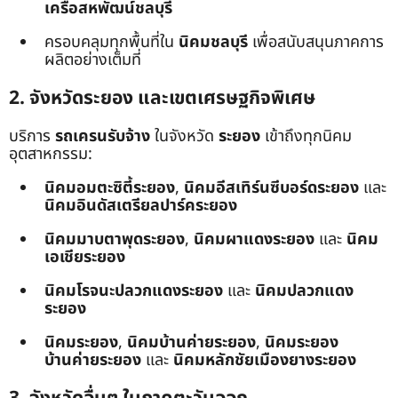
เครือสหพัฒน์ชลบุรี
ครอบคลุมทุกพื้นที่ใน
นิคมชลบุรี
เพื่อสนับสนุนภาคการ
ผลิตอย่างเต็มที่
2. จังหวัดระยอง และเขตเศรษฐกิจพิเศษ
บริการ
รถเครนรับจ้าง
ในจังหวัด
ระยอง
เข้าถึงทุกนิคม
อุตสาหกรรม:
นิคมอมตะซิตี้ระยอง
,
นิคมอีสเทิร์นซีบอร์ดระยอง
และ
นิคมอินดัสเตรียลปาร์คระยอง
นิคมมาบตาพุดระยอง
,
นิคมผาแดงระยอง
และ
นิคม
เอเชียระยอง
นิคมโรจนะปลวกแดงระยอง
และ
นิคมปลวกแดง
ระยอง
นิคมระยอง
,
นิคมบ้านค่ายระยอง
,
นิคมระยอง
บ้านค่ายระยอง
และ
นิคมหลักชัยเมืองยางระยอง