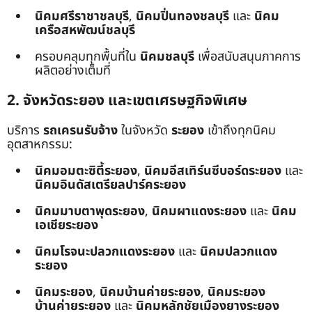
นิคมศรีราชาชลบุรี
,
นิคมปิ่นทองชลบุรี
และ
นิคม
เครือสหพัฒน์ชลบุรี
ครอบคลุมทุกพื้นที่ใน
นิคมชลบุรี
เพื่อสนับสนุนภาคการ
ผลิตอย่างเต็มที่
2. จังหวัดระยอง และเขตเศรษฐกิจพิเศษ
บริการ
รถเครนรับจ้าง
ในจังหวัด
ระยอง
เข้าถึงทุกนิคม
อุตสาหกรรม:
นิคมอมตะซิตี้ระยอง
,
นิคมอีสเทิร์นซีบอร์ดระยอง
และ
นิคมอินดัสเตรียลปาร์คระยอง
นิคมมาบตาพุดระยอง
,
นิคมผาแดงระยอง
และ
นิคม
เอเชียระยอง
นิคมโรจนะปลวกแดงระยอง
และ
นิคมปลวกแดง
ระยอง
นิคมระยอง
,
นิคมบ้านค่ายระยอง
,
นิคมระยอง
บ้านค่ายระยอง
และ
นิคมหลักชัยเมืองยางระยอง