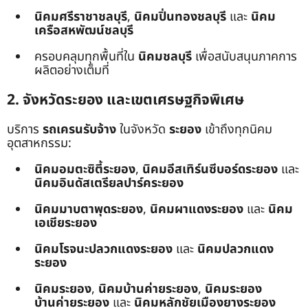
นิคมศรีราชาชลบุรี
,
นิคมปิ่นทองชลบุรี
และ
นิคม
เครือสหพัฒน์ชลบุรี
ครอบคลุมทุกพื้นที่ใน
นิคมชลบุรี
เพื่อสนับสนุนภาคการ
ผลิตอย่างเต็มที่
2. จังหวัดระยอง และเขตเศรษฐกิจพิเศษ
บริการ
รถเครนรับจ้าง
ในจังหวัด
ระยอง
เข้าถึงทุกนิคม
อุตสาหกรรม:
นิคมอมตะซิตี้ระยอง
,
นิคมอีสเทิร์นซีบอร์ดระยอง
และ
นิคมอินดัสเตรียลปาร์คระยอง
นิคมมาบตาพุดระยอง
,
นิคมผาแดงระยอง
และ
นิคม
เอเชียระยอง
นิคมโรจนะปลวกแดงระยอง
และ
นิคมปลวกแดง
ระยอง
นิคมระยอง
,
นิคมบ้านค่ายระยอง
,
นิคมระยอง
บ้านค่ายระยอง
และ
นิคมหลักชัยเมืองยางระยอง