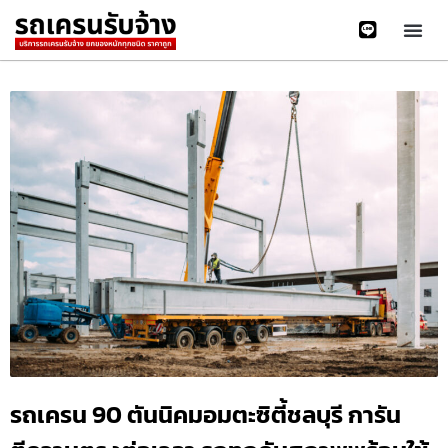
รถเครน 90 ตันนิคมอมตะซิตี้ชลบุรี การัน