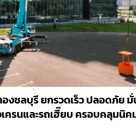
ทองชลบุรี ยกรวดเร็ว ปลอดภัย มั
ื่องเครนและรถเฮี๊ยบ ครอบคลุมน