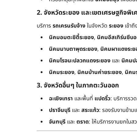
2. จังหวัดระยอง และเขตเศรษฐกิจพิเ
บริการ
รถเครนรับจ้าง
ในจังหวัด
ระยอง
เข้าถ
นิคมอมตะซิตี้ระยอง
,
นิคมอีสเทิร์นซีบ
นิคมมาบตาพุดระยอง
,
นิคมผาแดงระย
นิคมโรจนะปลวกแดงระยอง
และ
นิคมป
นิคมระยอง
,
นิคมบ้านค่ายระยอง
,
นิคม
3. จังหวัดอื่นๆ ในภาคตะวันออก
ฉะเชิงเทรา
และพื้นที่
แปดริ้ว
: บริการรวด
ปราจีนบุรี
และ
สระแก้ว
: รองรับงานข้า
จันทบุรี
และ
ตราด
: ให้บริการงานยกในสว