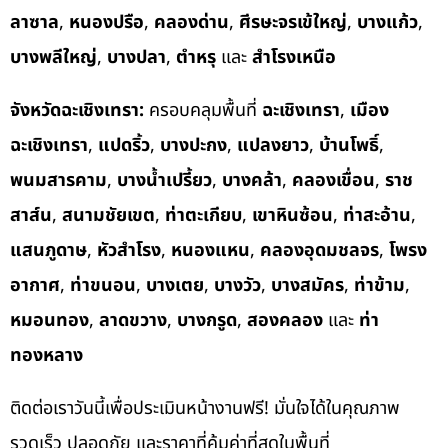
ลาซาล
,
หนองปรือ
,
คลองด่าน
,
ศีรษะจรเข้ใหญ่
,
บางแก้ว
,
บางพลีใหญ่
,
บางปลา
,
ตำหรุ
และ
สำโรงเหนือ
จังหวัดฉะเชิงเทรา:
ครอบคลุมพื้นที่
ฉะเชิงเทรา
,
เมือง
ฉะเชิงเทรา
,
แปดริ้ว
,
บางปะกง
,
แปลงยาว
,
บ้านโพธิ์
,
พนมสารคาม
,
บางน้ำเปรี้ยว
,
บางคล้า
,
คลองเขื่อน
,
ราช
สาส์น
,
สนามชัยเขต
,
ท่าตะเกียบ
,
เขาหินซ้อน
,
ท่าสะอ้าน
,
แสนภูดาษ
,
หัวสำโรง
,
หนองแหน
,
คลองอุดมชลจร
,
โพรง
อากาศ
,
ท่าขนอน
,
บางเตย
,
บางวัว
,
บางสมัคร
,
ท่าข้าม
,
หมอนทอง
,
ลาดขวาง
,
บางกรูด
,
สองคลอง
และ
ท่า
ทองหลาง
ติดต่อเราวันนี้เพื่อประเมินหน้างานฟรี! มั่นใจได้ในคุณภาพ
รวดเร็ว ปลอดภัย และราคาที่คุ้มค่าที่สุดในพื้นที่