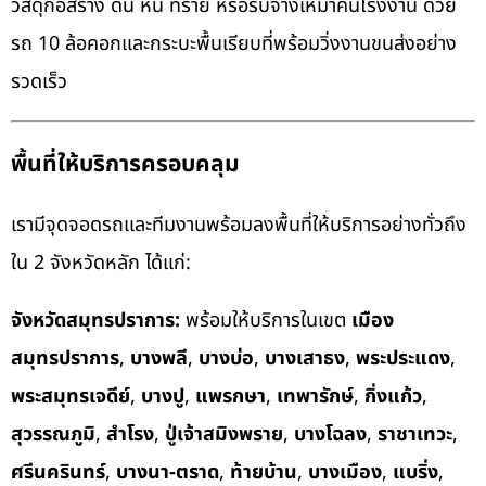
วัสดุก่อสร้าง ดิน หิน ทราย หรือรับจ้างเหมาคันโรงงาน ด้วย
รถ 10 ล้อคอกและกระบะพื้นเรียบที่พร้อมวิ่งงานขนส่งอย่าง
รวดเร็ว
พื้นที่ให้บริการครอบคลุม
เรามีจุดจอดรถและทีมงานพร้อมลงพื้นที่ให้บริการอย่างทั่วถึง
ใน 2 จังหวัดหลัก ได้แก่:
จังหวัดสมุทรปราการ:
พร้อมให้บริการในเขต
เมือง
สมุทรปราการ
,
บางพลี
,
บางบ่อ
,
บางเสาธง
,
พระประแดง
,
พระสมุทรเจดีย์
,
บางปู
,
แพรกษา
,
เทพารักษ์
,
กิ่งแก้ว
,
สุวรรณภูมิ
,
สำโรง
,
ปู่เจ้าสมิงพราย
,
บางโฉลง
,
ราชาเทวะ
,
ศรีนครินทร์
,
บางนา-ตราด
,
ท้ายบ้าน
,
บางเมือง
,
แบริ่ง
,