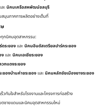
และ
นิคมเครือสหพัฒน์ชลบุรี
ับสนุนภาคการผลิตอย่างเต็มที่
ศษ
ึงทุกนิคมอุตสาหกรรม:
อร์ดระยอง
และ
นิคมอินดัสเตรียลปาร์คระยอง
อง
และ
นิคมเอเชียระยอง
ลวกแดงระยอง
ระยองบ้านค่ายระยอง
และ
นิคมหลักชัยเมืองยางระยอง
เร็วทันใจสำหรับโรงงานและโครงการก่อสร้าง
มเขตชายแดนและนิคมอุตสาหกรรมใหม่