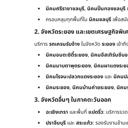
นิคมศรีราชาชลบุรี
,
นิคมปิ่นทองชลบุรี
ครอบคลุมทุกพื้นที่ใน
นิคมชลบุรี
เพื่อสน
2. จังหวัดระยอง และเขตเศรษฐกิจพิเ
บริการ
รถเครนรับจ้าง
ในจังหวัด
ระยอง
เข้าถ
นิคมอมตะซิตี้ระยอง
,
นิคมอีสเทิร์นซีบ
นิคมมาบตาพุดระยอง
,
นิคมผาแดงระย
นิคมโรจนะปลวกแดงระยอง
และ
นิคมป
นิคมระยอง
,
นิคมบ้านค่ายระยอง
,
นิคม
3. จังหวัดอื่นๆ ในภาคตะวันออก
ฉะเชิงเทรา
และพื้นที่
แปดริ้ว
: บริการรวด
ปราจีนบุรี
และ
สระแก้ว
: รองรับงานข้า