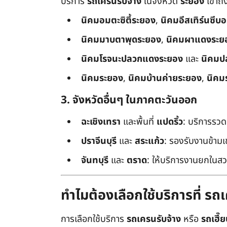
บริการ
รถเครนรับจ้าง
ในจังหวัด
ระยอง
เข้าถ
นิคมอมตะซิตี้ระยอง
,
นิคมอีสเทิร์นซีบ
นิคมมาบตาพุดระยอง
,
นิคมผาแดงระย
นิคมโรจนะปลวกแดงระยอง
และ
นิคมป
นิคมระยอง
,
นิคมบ้านค่ายระยอง
,
นิคม
3. จังหวัดอื่นๆ ในภาคตะวันออก
ฉะเชิงเทรา
และพื้นที่
แปดริ้ว
: บริการรวด
ปราจีนบุรี
และ
สระแก้ว
: รองรับงานข้า
จันทบุรี
และ
ตราด
: ให้บริการงานยกในสว
ทำไมต้องเลือกใช้บริการที่ ร
การเลือกใช้บริการ
รถเครนรับจ้าง
หรือ
รถเฮี๊ย