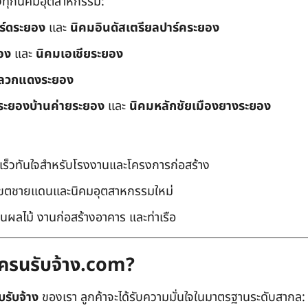
ึงทุกนิคมอุตสาหกรรม:
อร์ดระยอง
และ
นิคมอินดัสเตรียลปาร์คระยอง
อง
และ
นิคมเอเชียระยอง
ลวกแดงระยอง
ระยองบ้านค่ายระยอง
และ
นิคมหลักชัยเมืองยางระยอง
เร็วทันใจสำหรับโรงงานและโครงการก่อสร้าง
มเขตชายแดนและนิคมอุตสาหกรรมใหม่
นผลไม้ งานก่อสร้างอาคาร และท่าเรือ
ถเครนรับจ้าง.com?
บรับจ้าง
ของเรา ลูกค้าจะได้รับความมั่นใจในมาตรฐานระดับสากล: