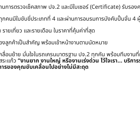
่านการตรวจเช็คสภาพ ปจ.2 และมีใบเซอร์ (Certificate) รับรอ
คนมีใบขับขี่ประเภทที่ 4 และผ่านการอบรมการบังคับปั้นจั่น 4 ผู้ (
 รายเที่ยว และรายเดือน ในราคาที่คุ้มค่าที่สุด
องลูกค้าเป็นสำคัญ พร้อมเข้าหน้างานตามนัดหมาย
คลื่อนย้าย มั่นใจในรถเครนมาตรฐาน ปจ.2 ทุกคัน พร้อมทีมงานที
ะสระแก้ว
“งานยาก งานใหญ่ หรืองานเร่งด่วน ไว้ใจเรา… บริกา
ารของคุณขับเคลื่อนไปอย่างไม่มีสะดุด