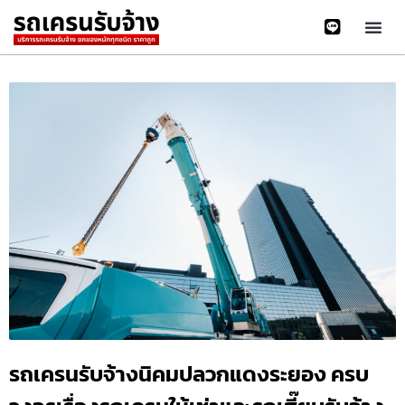
รถเครนรับจ้างนิคมปลวกแดงระยอง ครบ