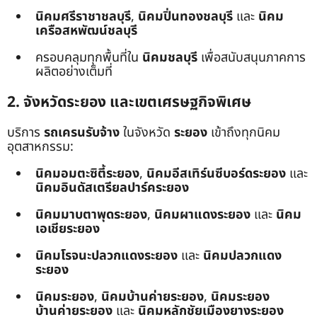
นิคมศรีราชาชลบุรี
,
นิคมปิ่นทองชลบุรี
และ
นิคม
เครือสหพัฒน์ชลบุรี
ครอบคลุมทุกพื้นที่ใน
นิคมชลบุรี
เพื่อสนับสนุนภาคการ
ผลิตอย่างเต็มที่
2. จังหวัดระยอง และเขตเศรษฐกิจพิเศษ
บริการ
รถเครนรับจ้าง
ในจังหวัด
ระยอง
เข้าถึงทุกนิคม
อุตสาหกรรม:
นิคมอมตะซิตี้ระยอง
,
นิคมอีสเทิร์นซีบอร์ดระยอง
และ
นิคมอินดัสเตรียลปาร์คระยอง
นิคมมาบตาพุดระยอง
,
นิคมผาแดงระยอง
และ
นิคม
เอเชียระยอง
นิคมโรจนะปลวกแดงระยอง
และ
นิคมปลวกแดง
ระยอง
นิคมระยอง
,
นิคมบ้านค่ายระยอง
,
นิคมระยอง
บ้านค่ายระยอง
และ
นิคมหลักชัยเมืองยางระยอง