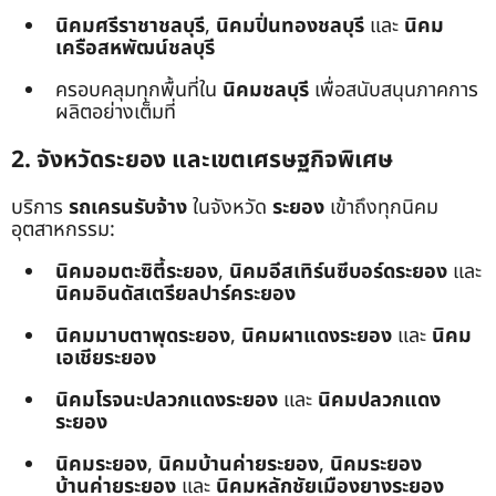
นิคมศรีราชาชลบุรี
,
นิคมปิ่นทองชลบุรี
และ
นิคม
เครือสหพัฒน์ชลบุรี
ครอบคลุมทุกพื้นที่ใน
นิคมชลบุรี
เพื่อสนับสนุนภาคการ
ผลิตอย่างเต็มที่
2. จังหวัดระยอง และเขตเศรษฐกิจพิเศษ
บริการ
รถเครนรับจ้าง
ในจังหวัด
ระยอง
เข้าถึงทุกนิคม
อุตสาหกรรม:
นิคมอมตะซิตี้ระยอง
,
นิคมอีสเทิร์นซีบอร์ดระยอง
และ
นิคมอินดัสเตรียลปาร์คระยอง
นิคมมาบตาพุดระยอง
,
นิคมผาแดงระยอง
และ
นิคม
เอเชียระยอง
นิคมโรจนะปลวกแดงระยอง
และ
นิคมปลวกแดง
ระยอง
นิคมระยอง
,
นิคมบ้านค่ายระยอง
,
นิคมระยอง
บ้านค่ายระยอง
และ
นิคมหลักชัยเมืองยางระยอง