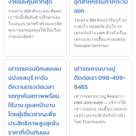
ง่ายและคุ้มค่าที่สุด
อุตสาหกรรมภาคตะวัน
ออก
รถเครน 200 ตันระยอง ติดต่อ
เราวันนี้เพื่อรับคำปรึกษาและ
รถเครน 160 ตันปราจีนบุรี ยก
ใบเสนอราคาฟรี พร้อมเนรมิต
รวดเร็ว ปลอดภัย มั่นใจ รถ
ทุกงานยกของคุณให้เป็นเรื่อง
เครนรับจ้าง.com ตัวจริงเรื่อง
ง่ายและคุ้มค่า
เครนและรถเฮี๊ยบ ครอบคลุม
นิคมอุตสาหกรรมภ
เช่ารถเครนนิคมแหลม
เช่ารถเครนบางปู
ฉบังชลบุรี การัน
ติดต่อเรา 098-409-
ตีความตรงต่อเวลา
6465
รถทุกคันสภาพพร้อม
เช่ารถเครนบางปู ติดต่อเรา
098-409-6465 — บริการให้
ใช้งาน ดูแลหน้างาน
เช่า รถเครน รถเฮี๊ยบ รถเทรล
โดยผู้เชี่ยวชาญเพื่อ
เลอร์ และรถ 10 ล้อรับจ้างทั่ว
ประสิทธิภาพสูงสุดใน
ไทย รับยกของหน
ราคาที่เป็นกันเอง