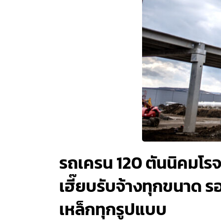
รถเครน 120 ตันนิคมโรจ
เฮี๊ยบรับจ้างทุกขนาด ร
เหล็กทุกรูปแบบ