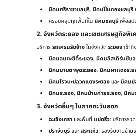
นิคมศรีราชาชลบุรี
,
นิคมปิ่นทองชลบุรี
ครอบคลุมทุกพื้นที่ใน
นิคมชลบุรี
เพื่อสน
2. จังหวัดระยอง และเขตเศรษฐกิจพิเ
บริการ
รถเครนรับจ้าง
ในจังหวัด
ระยอง
เข้าถ
นิคมอมตะซิตี้ระยอง
,
นิคมอีสเทิร์นซีบ
นิคมมาบตาพุดระยอง
,
นิคมผาแดงระย
นิคมโรจนะปลวกแดงระยอง
และ
นิคมป
นิคมระยอง
,
นิคมบ้านค่ายระยอง
,
นิคม
3. จังหวัดอื่นๆ ในภาคตะวันออก
ฉะเชิงเทรา
และพื้นที่
แปดริ้ว
: บริการรวด
ปราจีนบุรี
และ
สระแก้ว
: รองรับงานข้า