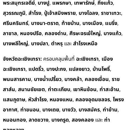
พระสมุทรเจดีย์
,
บางปู
,
แพรกษา
,
เทพารักษ์
,
กิ่งแก้ว
,
สุวรรณภูมิ
,
สำโรง
,
ปู่เจ้าสมิงพราย
,
บางโฉลง
,
ราชาเทวะ
,
ศรีนครินทร์
,
บางนา-ตราด
,
ท้ายบ้าน
,
บางเมือง
,
แบริ่ง
,
ลาซาล
,
หนองปรือ
,
คลองด่าน
,
ศีรษะจรเข้ใหญ่
,
บางแก้ว
,
บางพลีใหญ่
,
บางปลา
,
ตำหรุ
และ
สำโรงเหนือ
จังหวัดฉะเชิงเทรา:
ครอบคลุมพื้นที่
ฉะเชิงเทรา
,
เมือง
ฉะเชิงเทรา
,
แปดริ้ว
,
บางปะกง
,
แปลงยาว
,
บ้านโพธิ์
,
พนมสารคาม
,
บางน้ำเปรี้ยว
,
บางคล้า
,
คลองเขื่อน
,
ราช
สาส์น
,
สนามชัยเขต
,
ท่าตะเกียบ
,
เขาหินซ้อน
,
ท่าสะอ้าน
,
แสนภูดาษ
,
หัวสำโรง
,
หนองแหน
,
คลองอุดมชลจร
,
โพรง
อากาศ
,
ท่าขนอน
,
บางเตย
,
บางวัว
,
บางสมัคร
,
ท่าข้าม
,
หมอนทอง
,
ลาดขวาง
,
บางกรูด
,
สองคลอง
และ
ท่า