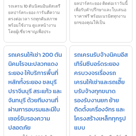
ยลปาร์คระยอง ติดต่อเราวันนี้
รถเครน 10 ตันนิคมอินดัสเตรี
เพื่อรับคำปรึกษาและใบเสนอ
ยลปาร์คระยอง การันตีความ
ราคาฟรี พร้อมเนรมิตทุกงาน
ตรงต่อเวลา รถทุกคันสภาพ
ยกของคุณให้เป็น
พร้อมใช้งาน ดูแลหน้างาน
โดยผู้เชี่ยวชาญเพื่อประ
รถเครนให้เช่า 200 ตัน
รถเครนรับจ้างนิคมอีส
นิคมโรจนะปลวกแดง
เทิร์นซีบอร์ดระยอง
ระยอง ให้บริการพื้นที่
ครบวงจรเรื่องรถ
หลักทั้งระยอง ชลบุรี
เครนให้เช่าและรถเฮี๊ย
ปราจีนบุรี สระแก้ว และ
บรับจ้างทุกขนาด
จันทบุรี ด้วยทีมงานที่
รองรับงานยก ย้าย
ผ่านการอบรมและมีใบ
ติดตั้งเครื่องจักร และ
เซอร์รับรองความ
โครงสร้างเหล็กทุกรูป
ปลอดภัย
แบบ