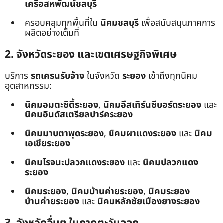
เครือสหพัฒน์ชลบุรี
ครอบคลุมทุกพื้นที่ใน
นิคมชลบุรี
เพื่อสนับสนุนภาคการ
ผลิตอย่างเต็มที่
2. จังหวัดระยอง และเขตเศรษฐกิจพิเศษ
บริการ
รถเครนรับจ้าง
ในจังหวัด
ระยอง
เข้าถึงทุกนิคม
อุตสาหกรรม:
นิคมอมตะซิตี้ระยอง
,
นิคมอีสเทิร์นซีบอร์ดระยอง
และ
นิคมอินดัสเตรียลปาร์คระยอง
นิคมมาบตาพุดระยอง
,
นิคมผาแดงระยอง
และ
นิคม
เอเชียระยอง
นิคมโรจนะปลวกแดงระยอง
และ
นิคมปลวกแดง
ระยอง
นิคมระยอง
,
นิคมบ้านค่ายระยอง
,
นิคมระยอง
บ้านค่ายระยอง
และ
นิคมหลักชัยเมืองยางระยอง
3. จังหวัดอื่นๆ ในภาคตะวันออก