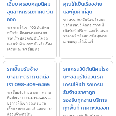
เฮี๊ยบ ครอบคลุมนิคม
คุณให้เป็นเรื่องง่าย
อุตสาหกรรมภาคตะวัน
และคุ้มค่าที่สุด
ออก
รถเครน 150 ตันนิคมโรจนะ
บ่อวินชลบุรี ติดต่อเราวันนี้
รถเครนให้เช่า 100 ตันนิคม
เพื่อรับคำปรึกษาและใบเสนอ
หลักชัยเมืองยางระยอง ยก
ราคาฟรี พร้อมเนรมิตทุกงาน
รวดเร็ว ปลอดภัย มั่นใจ รถ
ยกของคุณให้เป็นเรื่
เครนรับจ้าง.com ตัวจริงเรื่อง
เครนและรถเฮี๊ยบ คร
รถเฮี๊ยบรับจ้าง
รถเครน30ตันนิคมโรจ
บางนา-ตราด ติดต่อ
นะ-ชลบุรี1บ่อวิน รถ
เรา 098-409-6465
เครนให้เช่า รถเครน
รับจ้าง ราคาถูก
รถเฮี๊ยบรับจ้างบางนา-ตราด
ติดต่อเรา 098-409-6465 —
รองรับทุกงาน บริการ
บริการให้เช่า รถเครน รถ
ทุกพื้นที่ ภาคตะวันออก
เฮี๊ยบ รถเทรลเลอร์ และรถ 10
ล้อรับจ้างทั่วไทย
รถเครน30ตันนิคมโรจนะ-