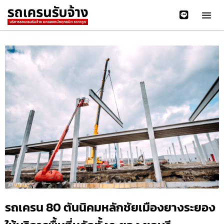
รถเครน 80 ตันนิคมหลักชัยเมืองยางระยอง