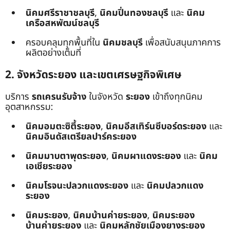
นิคมศรีราชาชลบุรี
,
นิคมปิ่นทองชลบุรี
และ
นิคม
เครือสหพัฒน์ชลบุรี
ครอบคลุมทุกพื้นที่ใน
นิคมชลบุรี
เพื่อสนับสนุนภาคการ
ผลิตอย่างเต็มที่
2. จังหวัดระยอง และเขตเศรษฐกิจพิเศษ
บริการ
รถเครนรับจ้าง
ในจังหวัด
ระยอง
เข้าถึงทุกนิคม
อุตสาหกรรม:
นิคมอมตะซิตี้ระยอง
,
นิคมอีสเทิร์นซีบอร์ดระยอง
และ
นิคมอินดัสเตรียลปาร์คระยอง
นิคมมาบตาพุดระยอง
,
นิคมผาแดงระยอง
และ
นิคม
เอเชียระยอง
นิคมโรจนะปลวกแดงระยอง
และ
นิคมปลวกแดง
ระยอง
นิคมระยอง
,
นิคมบ้านค่ายระยอง
,
นิคมระยอง
บ้านค่ายระยอง
และ
นิคมหลักชัยเมืองยางระยอง