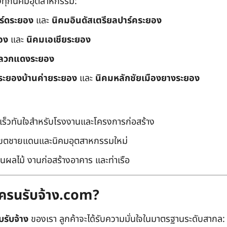
ึงทุกนิคมอุตสาหกรรม:
อร์ดระยอง
และ
นิคมอินดัสเตรียลปาร์คระยอง
อง
และ
นิคมเอเชียระยอง
ลวกแดงระยอง
ระยองบ้านค่ายระยอง
และ
นิคมหลักชัยเมืองยางระยอง
เร็วทันใจสำหรับโรงงานและโครงการก่อสร้าง
มเขตชายแดนและนิคมอุตสาหกรรมใหม่
นผลไม้ งานก่อสร้างอาคาร และท่าเรือ
ถเครนรับจ้าง.com?
บรับจ้าง
ของเรา ลูกค้าจะได้รับความมั่นใจในมาตรฐานระดับสากล: