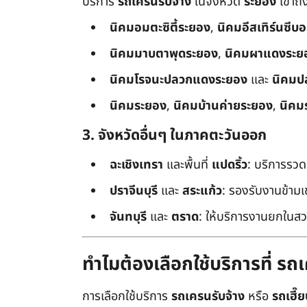
บริการ
รถเครนรับจ้าง
ในจังหวัด
ระยอง
เข้าถ
นิคมอมตะซิตี้ระยอง
,
นิคมอีสเทิร์นซีบ
นิคมมาบตาพุดระยอง
,
นิคมผาแดงระย
นิคมโรจนะปลวกแดงระยอง
และ
นิคมป
นิคมระยอง
,
นิคมบ้านค่ายระยอง
,
นิคม
3. จังหวัดอื่นๆ ในภาคตะวันออก
ฉะเชิงเทรา
และพื้นที่
แปดริ้ว
: บริการรวด
ปราจีนบุรี
และ
สระแก้ว
: รองรับงานข้า
จันทบุรี
และ
ตราด
: ให้บริการงานยกในสว
ทำไมต้องเลือกใช้บริการที่ ร
การเลือกใช้บริการ
รถเครนรับจ้าง
หรือ
รถเฮี๊ย