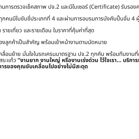
่านการตรวจเช็คสภาพ ปจ.2 และมีใบเซอร์ (Certificate) รับรอ
คนมีใบขับขี่ประเภทที่ 4 และผ่านการอบรมการบังคับปั้นจั่น 4 ผู้ (
 รายเที่ยว และรายเดือน ในราคาที่คุ้มค่าที่สุด
องลูกค้าเป็นสำคัญ พร้อมเข้าหน้างานตามนัดหมาย
คลื่อนย้าย มั่นใจในรถเครนมาตรฐาน ปจ.2 ทุกคัน พร้อมทีมงานที
ะสระแก้ว
“งานยาก งานใหญ่ หรืองานเร่งด่วน ไว้ใจเรา… บริกา
ารของคุณขับเคลื่อนไปอย่างไม่มีสะดุด