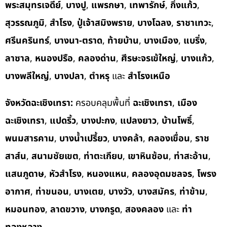
พระสมุทรเจดีย์
,
บางปู
,
แพรกษา
,
เทพารักษ์
,
กิ่งแก้ว
,
สุวรรณภูมิ
,
สำโรง
,
ปู่เจ้าสมิงพราย
,
บางโฉลง
,
ราชาเทวะ
,
ศรีนครินทร์
,
บางนา-ตราด
,
ท้ายบ้าน
,
บางเมือง
,
แบริ่ง
,
ลาซาล
,
หนองปรือ
,
คลองด่าน
,
ศีรษะจรเข้ใหญ่
,
บางแก้ว
,
บางพลีใหญ่
,
บางปลา
,
ตำหรุ
และ
สำโรงเหนือ
จังหวัดฉะเชิงเทรา:
ครอบคลุมพื้นที่
ฉะเชิงเทรา
,
เมือง
ฉะเชิงเทรา
,
แปดริ้ว
,
บางปะกง
,
แปลงยาว
,
บ้านโพธิ์
,
พนมสารคาม
,
บางน้ำเปรี้ยว
,
บางคล้า
,
คลองเขื่อน
,
ราช
สาส์น
,
สนามชัยเขต
,
ท่าตะเกียบ
,
เขาหินซ้อน
,
ท่าสะอ้าน
,
แสนภูดาษ
,
หัวสำโรง
,
หนองแหน
,
คลองอุดมชลจร
,
โพรง
อากาศ
,
ท่าขนอน
,
บางเตย
,
บางวัว
,
บางสมัคร
,
ท่าข้าม
,
หมอนทอง
,
ลาดขวาง
,
บางกรูด
,
สองคลอง
และ
ท่า